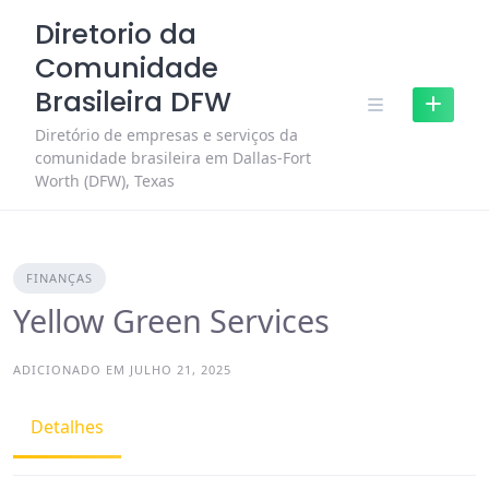
Skip
Diretorio da
to
Comunidade
content
Brasileira DFW
Diretório de empresas e serviços da
comunidade brasileira em Dallas-Fort
Worth (DFW), Texas
FINANÇAS
Yellow Green Services
ADICIONADO EM JULHO 21, 2025
Detalhes