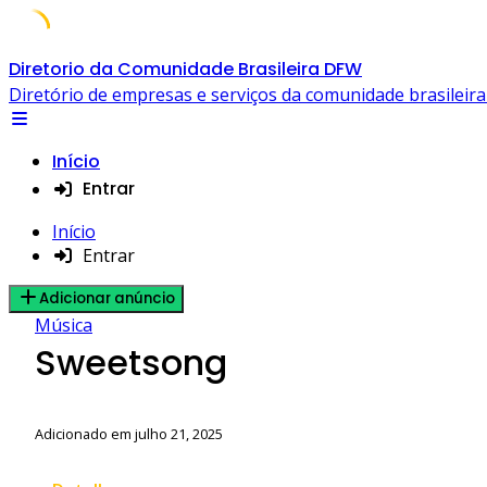
Skip
Diretorio da Comunidade Brasileira DFW
to
Diretório de empresas e serviços da comunidade brasileir
content
Início
Entrar
Início
Entrar
Adicionar anúncio
Música
Sweetsong
Adicionado em julho 21, 2025