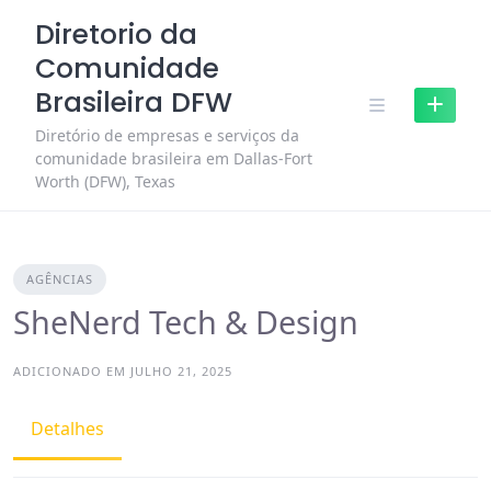
Skip
Diretorio da
to
Comunidade
content
Brasileira DFW
Diretório de empresas e serviços da
comunidade brasileira em Dallas-Fort
Worth (DFW), Texas
AGÊNCIAS
SheNerd Tech & Design
ADICIONADO EM JULHO 21, 2025
Detalhes